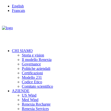
English
Français
CHI SIAMO
Storia e vision
Il modello Renexia
Governance
Politiche aziendali
Certificazioni
Modello 231
Codice Etico
Comitato scientifico
AZIENDE
US Wind
Med Wind
Renexia Recharge
Renexia Services