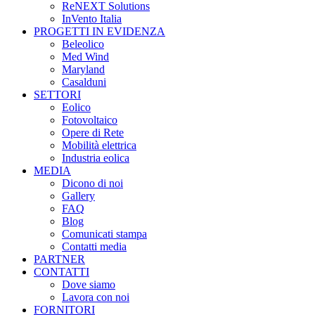
ReNEXT Solutions
InVento Italia
PROGETTI IN EVIDENZA
Beleolico
Med Wind
Maryland
Casalduni
SETTORI
Eolico
Fotovoltaico
Opere di Rete
Mobilità elettrica
Industria eolica
MEDIA
Dicono di noi
Gallery
FAQ
Blog
Comunicati stampa
Contatti media
PARTNER
CONTATTI
Dove siamo
Lavora con noi
FORNITORI