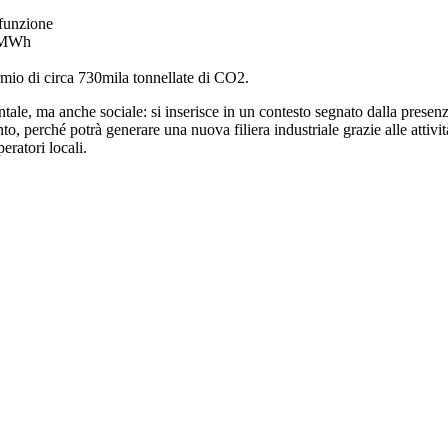
 funzione
a MWh
armio di circa 730mila tonnellate di CO2.
tale, ma anche sociale: si inserisce in un contesto segnato dalla presenz
nto, perché potrà generare una nuova filiera industriale grazie alle attiv
peratori locali.