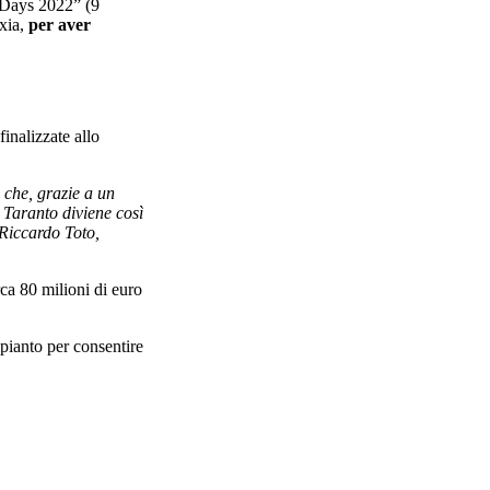
t Days 2022” (9
exia,
per aver
finalizzate allo
 che, grazie a un
. Taranto diviene così
 Riccardo Toto,
rca 80 milioni di euro
mpianto per consentire