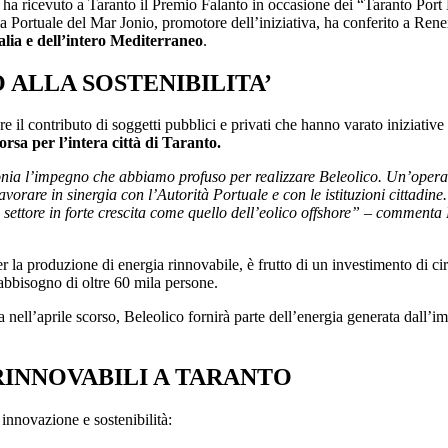
i, ha ricevuto a Taranto il Premio Falanto in occasione dei “Taranto Por
a Portuale del Mar Jonio, promotore dell’iniziativa, ha conferito a Ren
alia e dell’intero Mediterraneo
.
 ALLA SOSTENIBILITA’
il contributo di soggetti pubblici e privati che hanno varato iniziative 
orsa per l’intera città di Taranto.
onia l’impegno che abbiamo profuso per realizzare Beleolico. Un’opera
avorare in sinergia con l’Autorità Portuale e con le istituzioni cittadine
settore in forte crescita come quello dell’eolico offshore” – commenta
 la produzione di energia rinnovabile, è frutto di un investimento di ci
abbisogno di oltre 60 mila persone.
a nell’aprile scorso, Beleolico fornirà parte dell’energia generata dall’i
RINNOVABILI A TARANTO
 innovazione e sostenibilità: