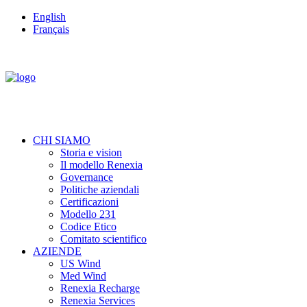
English
Français
CHI SIAMO
Storia e vision
Il modello Renexia
Governance
Politiche aziendali
Certificazioni
Modello 231
Codice Etico
Comitato scientifico
AZIENDE
US Wind
Med Wind
Renexia Recharge
Renexia Services