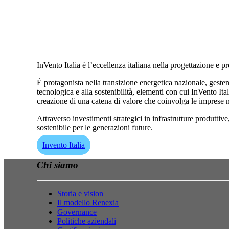
InVento Italia è l’eccellenza italiana nella progettazione e p
È protagonista nella transizione energetica nazionale, geste
tecnologica e alla sostenibilità, elementi con cui InVento Ital
creazione di una catena di valore che coinvolga le imprese n
Attraverso investimenti strategici in infrastrutture produttiv
sostenibile per le
generazioni future.
Invento Italia
Chi siamo
Storia e vision
Il modello Renexia
Governance
Politiche aziendali