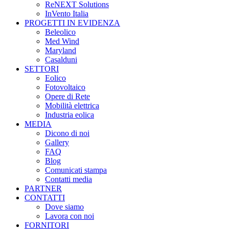
ReNEXT Solutions
InVento Italia
PROGETTI IN EVIDENZA
Beleolico
Med Wind
Maryland
Casalduni
SETTORI
Eolico
Fotovoltaico
Opere di Rete
Mobilità elettrica
Industria eolica
MEDIA
Dicono di noi
Gallery
FAQ
Blog
Comunicati stampa
Contatti media
PARTNER
CONTATTI
Dove siamo
Lavora con noi
FORNITORI