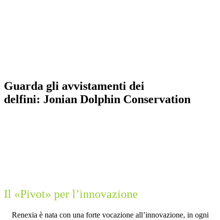
Guarda gli avvistamenti dei
delfini:
J
o
n
i
a
n
D
o
l
p
h
i
n
C
o
n
s
e
r
v
a
t
i
o
n
Il «Pivot» per l’innovazione
Renexia è nata con una forte vocazione all’innovazione, in ogni