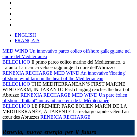
ENGLISH
FRANÇAIS
MED WIND
Un innovativo parco eolico offshore galleggiante nel
cuore del Mediterraneo
BELEOLICO
Il primo parco eolico marino del Mediterraneo, a
Taranto
La ricarica veloce raggiunge il cuore dell'Abruzzo
RENEXIA RECHARGE
MED WIND
An innovative 'floating'
offshore wind farm in the heart of the Mediterranean
BELEOLICO
THE MEDITERRANEAN’S FIRST MARINE
WIND FARM, IN TARANTO
Fast charging reaches the heart of
Abruzzo
RENEXIA RECHARGE
MED WIND
Un parc éolien
offshore "flottant" innovant au cœur de la Méditerranée
BELEOLICO
LE PREMIER PARC ÉOLIEN MARIN DE LA
MÉDITERRANÉE, À TARENTE
La recharge rapide s'étend au
cœur des Abruzzes
RENEXIA RECHARGE
R
e
n
e
x
i
a
,
n
u
o
v
a
e
n
e
r
g
i
a
p
e
r
i
l
f
u
t
u
r
o