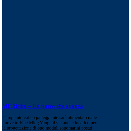
MF Sicilia – Un parco che avanza
L’impianto eolico galleggiante sarà alimentato dalle
nuove turbine Ming Yang, al via anche incarico per
la progettazione di otto moduli sottomarini posati