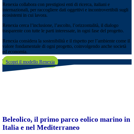
Renexia collabora con prestigiosi enti di ricerca, italiani e
internazionali, per raccogliere dati oggettivi e incontrovertibili sugli
ecosistemi in cui lavora.
Renexia cerca l’inclusione, l’ascolto, l’orizzontalità, il dialogo
trasparente con tutte le parti interessate, in ogni fase del progetto.
Renexia considera la sostenibilità e il rispetto per l’ambiente come il
valore fondamentale di ogni progetto, coinvolgendo anche società
ed economia.
Scopri il modello Renexia
Beleolico, il primo parco eolico marino in
Italia e nel Mediterraneo