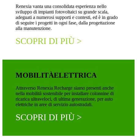
Renexia vanta una consolidata esperienza nello
sviluppo di impianti fotovoltaici su grande scala,
adeguati a numerosi supporti e contesti, ed è in grado
di seguire i progetti in ogni fase, dalla progettazione
alla manutenzione.
SCOPRI DI PIÙ >
MOBILITÀ
ELETTRICA
Attraverso Renexia Recharge siamo presenti anche
nella mobilità sostenibile per installare colonnine di
ricarica ultraveloci, di ultima generazione, per auto
elettriche in aree di servizio autostradali.
SCOPRI DI PIÙ >