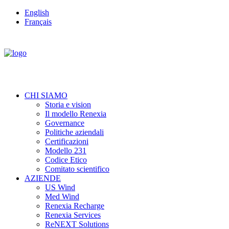
English
Français
CHI SIAMO
Storia e vision
Il modello Renexia
Governance
Politiche aziendali
Certificazioni
Modello 231
Codice Etico
Comitato scientifico
AZIENDE
US Wind
Med Wind
Renexia Recharge
Renexia Services
ReNEXT Solutions