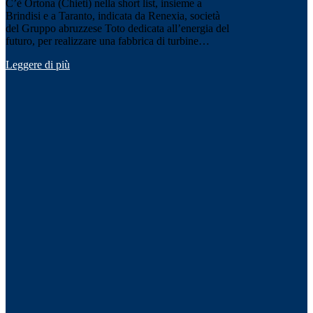
C’è Ortona (Chieti) nella short list, insieme a
Brindisi e a Taranto, indicata da Renexia, società
del Gruppo abruzzese Toto dedicata all’energia del
futuro, per realizzare una fabbrica di turbine…
Leggere di più