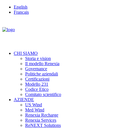
English
Français
CHI SIAMO
Storia e vision
Il modello Renexia
Governance
Politiche aziendali
Certificazioni
Modello 231
Codice Etico
Comitato scientifico
AZIENDE
US Wind
Med Wind
Renexia Recharge
Renexia Services
ReNEXT Solutions