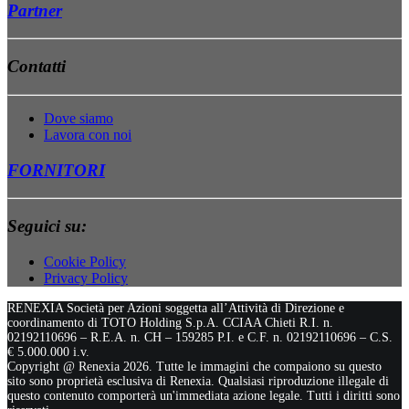
Partner
Contatti
Dove siamo
Lavora con noi
FORNITORI
Seguici su:
Cookie Policy
Privacy Policy
RENEXIA Società per Azioni soggetta all’Attività di Direzione e
coordinamento di TOTO Holding S.p.A. CCIAA Chieti R.I. n.
02192110696 – R.E.A. n. CH – 159285 P.I. e C.F. n. 02192110696 – C.S.
€ 5.000.000 i.v.
Copyright @ Renexia
2026. Tutte le immagini che compaiono su questo
sito sono proprietà esclusiva di Renexia. Qualsiasi riproduzione illegale di
questo contenuto comporterà un'immediata azione legale. Tutti i diritti sono