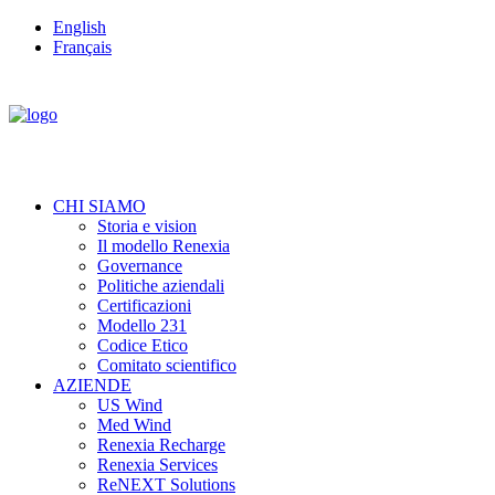
English
Français
CHI SIAMO
Storia e vision
Il modello Renexia
Governance
Politiche aziendali
Certificazioni
Modello 231
Codice Etico
Comitato scientifico
AZIENDE
US Wind
Med Wind
Renexia Recharge
Renexia Services
ReNEXT Solutions