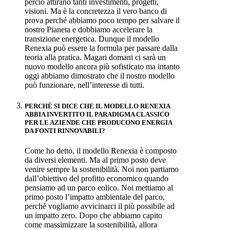
perciò attirano tanti investimenti, progetti,
visioni. Ma è la concretezza il vero banco di
prova perché abbiamo poco tempo per salvare il
nostro Pianeta e dobbiamo accelerare la
transizione energetica. Dunque il modello
Renexia può essere la formula per passare dalla
teoria alla pratica. Magari domani ci sarà un
nuovo modello ancora più sofisticato ma intanto
oggi abbiamo dimostrato che il nostro modello
può funzionare, nell’interesse di tutti.
PERCHÉ SI DICE CHE IL MODELLO RENEXIA
ABBIA INVERTITO IL PARADIGMA CLASSICO
PER LE AZIENDE CHE PRODUCONO ENERGIA
DA FONTI RINNOVABILI?
Come ho detto, il modello Renexia è composto
da diversi elementi. Ma al primo posto deve
venire sempre la sostenibilità. Noi non partiamo
dall’obiettivo del profitto economico quando
pensiamo ad un parco eolico. Noi mettiamo al
primo posto l’impatto ambientale del parco,
perché vogliamo avvicinarci il più possibile ad
un impatto zero. Dopo che abbiamo capito
come massimizzare la sostenibilità, allora