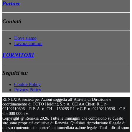
Partner
Contatti
Dove siamo
Lavora con noi
FORNITORI
Seguici su:
Cookie Policy
Privacy Policy
RENEXIA Società per Azioni soggetta all’Attività di Direzione e
coordinamento di TOTO Holding S.p.A. CCIAA Chieti R.I. n.
02192110696 – R.E.A. n. CH – 159285 P.I. e C.F. n. 02192110696 – C.S.
€ 5.000.000 i.v.
Copyright @ Renexia
2026. Tutte le immagini che compaiono su questo
sito sono proprietà esclusiva di Renexia. Qualsiasi riproduzione illegale di
questo contenuto comporterà un'immediata azione legale. Tutti i diritti sono