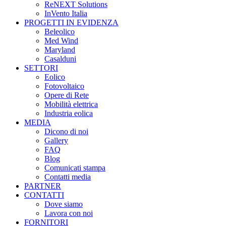
ReNEXT Solutions
InVento Italia
PROGETTI IN EVIDENZA
Beleolico
Med Wind
Maryland
Casalduni
SETTORI
Eolico
Fotovoltaico
Opere di Rete
Mobilità elettrica
Industria eolica
MEDIA
Dicono di noi
Gallery
FAQ
Blog
Comunicati stampa
Contatti media
PARTNER
CONTATTI
Dove siamo
Lavora con noi
FORNITORI