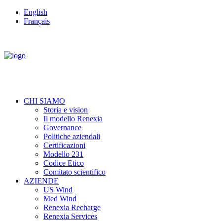
English
Français
CHI SIAMO
Storia e vision
Il modello Renexia
Governance
Politiche aziendali
Certificazioni
Modello 231
Codice Etico
Comitato scientifico
AZIENDE
US Wind
Med Wind
Renexia Recharge
Renexia Services