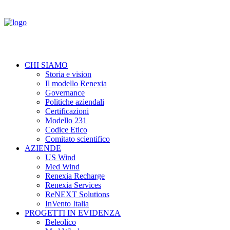
CHI SIAMO
Storia e vision
Il modello Renexia
Governance
Politiche aziendali
Certificazioni
Modello 231
Codice Etico
Comitato scientifico
AZIENDE
US Wind
Med Wind
Renexia Recharge
Renexia Services
ReNEXT Solutions
InVento Italia
PROGETTI IN EVIDENZA
Beleolico