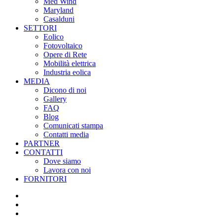
Med Wind
Maryland
Casalduni
SETTORI
Eolico
Fotovoltaico
Opere di Rete
Mobilità elettrica
Industria eolica
MEDIA
Dicono di noi
Gallery
FAQ
Blog
Comunicati stampa
Contatti media
PARTNER
CONTATTI
Dove siamo
Lavora con noi
FORNITORI