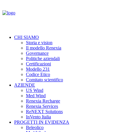
CHI SIAMO
Storia e vision
Il modello Renexia
Governance
Politiche aziendali
Certificazioni
Modello 231
Codice Etico
Comitato scientifico
AZIENDE
US Wind
Med Wind
Renexia Recharge
Renexia Services
ReNEXT Solutions
InVento Italia
PROGETTI IN EVIDENZA
Beleolico