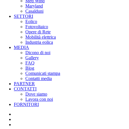
Med Wind
Maryland
Casalduni
SETTORI
Eolico
Fotovoltaico
Opere di Rete
Mobilità elettrica
Industria eolica
MEDIA
Dicono di noi
Gallery
FAQ
Blog
Comunicati stampa
Contatti media
PARTNER
CONTATTI
Dove siamo
Lavora con noi
FORNITORI