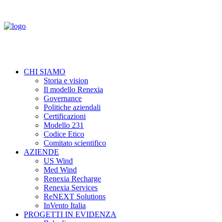
CHI SIAMO
Storia e vision
Il modello Renexia
Governance
Politiche aziendali
Certificazioni
Modello 231
Codice Etico
Comitato scientifico
AZIENDE
US Wind
Med Wind
Renexia Recharge
Renexia Services
ReNEXT Solutions
InVento Italia
PROGETTI IN EVIDENZA