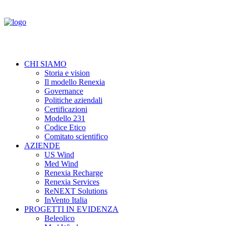
CHI SIAMO
Storia e vision
Il modello Renexia
Governance
Politiche aziendali
Certificazioni
Modello 231
Codice Etico
Comitato scientifico
AZIENDE
US Wind
Med Wind
Renexia Recharge
Renexia Services
ReNEXT Solutions
InVento Italia
PROGETTI IN EVIDENZA
Beleolico