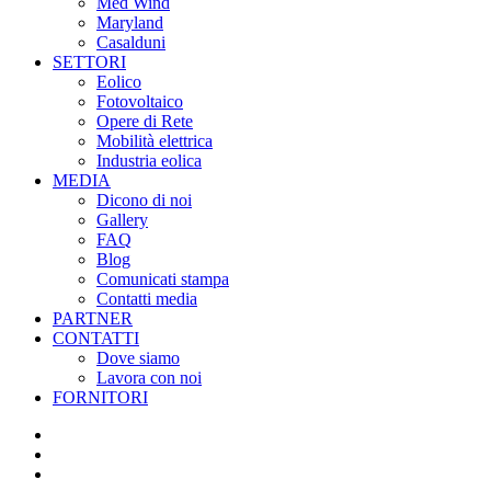
Med Wind
Maryland
Casalduni
SETTORI
Eolico
Fotovoltaico
Opere di Rete
Mobilità elettrica
Industria eolica
MEDIA
Dicono di noi
Gallery
FAQ
Blog
Comunicati stampa
Contatti media
PARTNER
CONTATTI
Dove siamo
Lavora con noi
FORNITORI