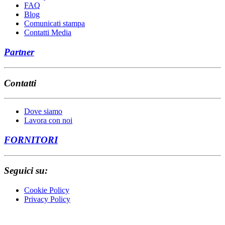
FAQ
Blog
Comunicati stampa
Contatti Media
Partner
Contatti
Dove siamo
Lavora con noi
FORNITORI
Seguici su:
Cookie Policy
Privacy Policy
RENEXIA Società per Azioni soggetta all’Attività di Direzione e
coordinamento di TOTO Holding S.p.A. CCIAA Chieti R.I. n.