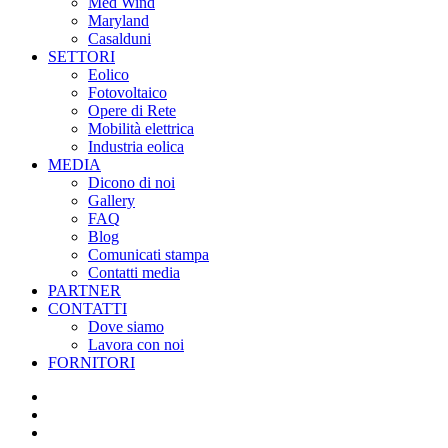
Med Wind
Maryland
Casalduni
SETTORI
Eolico
Fotovoltaico
Opere di Rete
Mobilità elettrica
Industria eolica
MEDIA
Dicono di noi
Gallery
FAQ
Blog
Comunicati stampa
Contatti media
PARTNER
CONTATTI
Dove siamo
Lavora con noi
FORNITORI