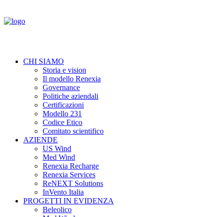
CHI SIAMO
Storia e vision
Il modello Renexia
Governance
Politiche aziendali
Certificazioni
Modello 231
Codice Etico
Comitato scientifico
AZIENDE
US Wind
Med Wind
Renexia Recharge
Renexia Services
ReNEXT Solutions
InVento Italia
PROGETTI IN EVIDENZA
Beleolico