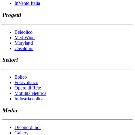
InVento Italia
Progetti
Beleolico
Med Wind
Maryland
Casalduni
Settori
Eolico
Fotovoltaico
Opere di Rete
Mobilità elettrica
Industria eolica
Media
Dicono di noi
Gallery