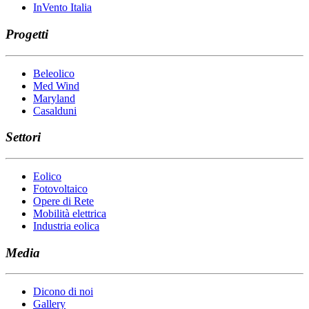
InVento Italia
Progetti
Beleolico
Med Wind
Maryland
Casalduni
Settori
Eolico
Fotovoltaico
Opere di Rete
Mobilità elettrica
Industria eolica
Media
Dicono di noi
Gallery