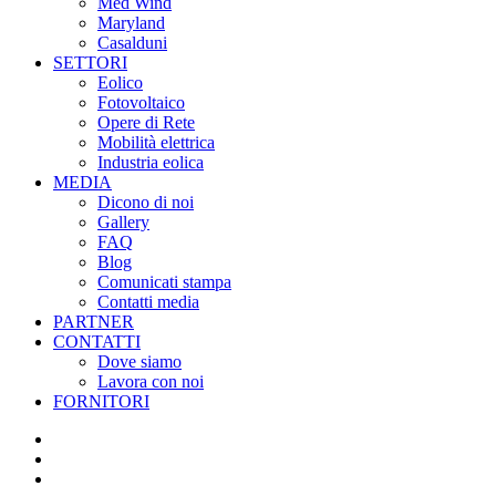
Med Wind
Maryland
Casalduni
SETTORI
Eolico
Fotovoltaico
Opere di Rete
Mobilità elettrica
Industria eolica
MEDIA
Dicono di noi
Gallery
FAQ
Blog
Comunicati stampa
Contatti media
PARTNER
CONTATTI
Dove siamo
Lavora con noi
FORNITORI