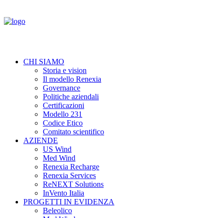
CHI SIAMO
Storia e vision
Il modello Renexia
Governance
Politiche aziendali
Certificazioni
Modello 231
Codice Etico
Comitato scientifico
AZIENDE
US Wind
Med Wind
Renexia Recharge
Renexia Services
ReNEXT Solutions
InVento Italia
PROGETTI IN EVIDENZA
Beleolico