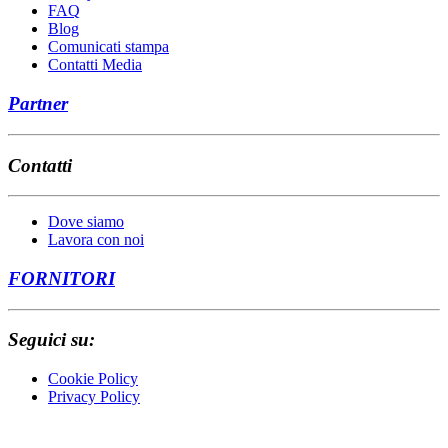
FAQ
Blog
Comunicati stampa
Contatti Media
Partner
Contatti
Dove siamo
Lavora con noi
FORNITORI
Seguici su:
Cookie Policy
Privacy Policy
RENEXIA Società per Azioni soggetta all’Attività di Direzione e
coordinamento di TOTO Holding S.p.A. CCIAA Chieti R.I. n.