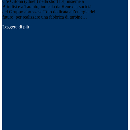
C’è Ortona (Chieti) nella short list, insieme a
Brindisi e a Taranto, indicata da Renexia, società
del Gruppo abruzzese Toto dedicata all’energia del
futuro, per realizzare una fabbrica di turbine…
Leggere di più