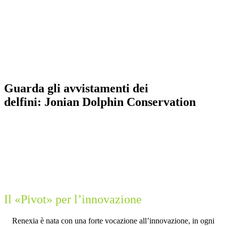
Guarda gli avvistamenti dei
delfini:
J
o
n
i
a
n
D
o
l
p
h
i
n
C
o
n
s
e
r
v
a
t
i
o
n
Il «Pivot» per l’innovazione
Renexia è nata con una forte vocazione all’innovazione, in ogni