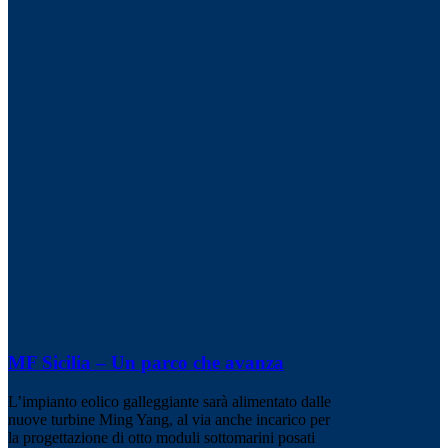
MF Sicilia – Un parco che avanza
L’impianto eolico galleggiante sarà alimentato dalle
nuove turbine Ming Yang, al via anche incarico per
la progettazione di otto moduli sottomarini posati