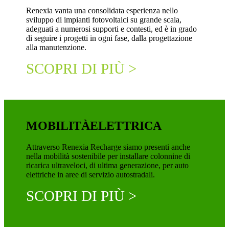
Renexia vanta una consolidata esperienza nello
sviluppo di impianti fotovoltaici su grande scala,
adeguati a numerosi supporti e contesti, ed è in grado
di seguire i progetti in ogni fase, dalla progettazione
alla manutenzione.
SCOPRI DI PIÙ >
MOBILITÀ
ELETTRICA
Attraverso Renexia Recharge siamo presenti anche
nella mobilità sostenibile per installare colonnine di
ricarica ultraveloci, di ultima generazione, per auto
elettriche in aree di servizio autostradali.
SCOPRI DI PIÙ >