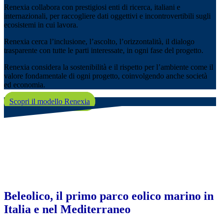
Renexia collabora con prestigiosi enti di ricerca, italiani e
internazionali, per raccogliere dati oggettivi e incontrovertibili sugli
ecosistemi in cui lavora.
Renexia cerca l’inclusione, l’ascolto, l’orizzontalità, il dialogo
trasparente con tutte le parti interessate, in ogni fase del progetto.
Renexia considera la sostenibilità e il rispetto per l’ambiente come il
valore fondamentale di ogni progetto, coinvolgendo anche società
ed economia.
Scopri il modello Renexia
Beleolico, il primo parco eolico marino in
Italia e nel Mediterraneo