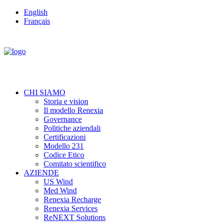
English
Français
CHI SIAMO
Storia e vision
Il modello Renexia
Governance
Politiche aziendali
Certificazioni
Modello 231
Codice Etico
Comitato scientifico
AZIENDE
US Wind
Med Wind
Renexia Recharge
Renexia Services
ReNEXT Solutions