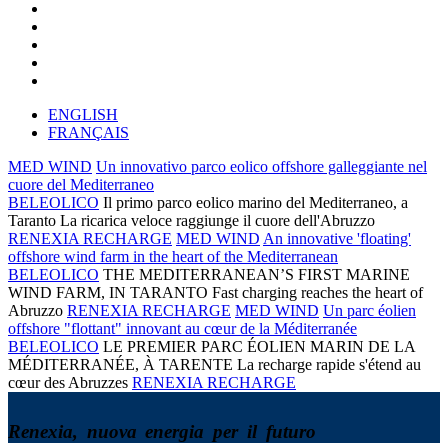
ENGLISH
FRANÇAIS
MED WIND
Un innovativo parco eolico offshore galleggiante nel
cuore del Mediterraneo
BELEOLICO
Il primo parco eolico marino del Mediterraneo, a
Taranto
La ricarica veloce raggiunge il cuore dell'Abruzzo
RENEXIA RECHARGE
MED WIND
An innovative 'floating'
offshore wind farm in the heart of the Mediterranean
BELEOLICO
THE MEDITERRANEAN’S FIRST MARINE
WIND FARM, IN TARANTO
Fast charging reaches the heart of
Abruzzo
RENEXIA RECHARGE
MED WIND
Un parc éolien
offshore "flottant" innovant au cœur de la Méditerranée
BELEOLICO
LE PREMIER PARC ÉOLIEN MARIN DE LA
MÉDITERRANÉE, À TARENTE
La recharge rapide s'étend au
cœur des Abruzzes
RENEXIA RECHARGE
R
e
n
e
x
i
a
,
n
u
o
v
a
e
n
e
r
g
i
a
p
e
r
i
l
f
u
t
u
r
o